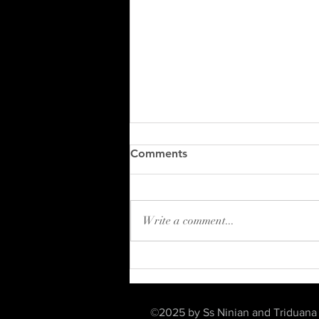
Comments
Write a comment...
2 sierpnia, Niedziela o
godz.12:30 - Msza Św. w j.
polskim
©2025 by Ss Ninian and Triduan