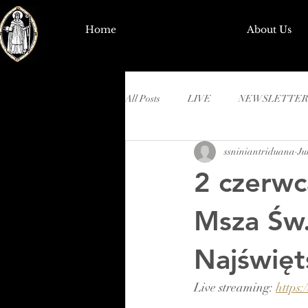
Home
About Us
All Posts
LIVE
NEWSLETTER
ssniniantriduana
Ju
2 czerwc
Msza Św.
Najświęt
Live streaming: 
https