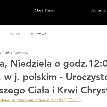
Mass Times
Sacramen
NEWS
HOSPICIO
n 1, 2024
1 min read
a, Niedziela o godz.12:0
 w j. polskim - Uroczyst
szego Ciała i Krwi Chrys
://www.youtube.com/watch?v=KmJOZy7U3ZQ