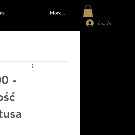
ts
More...
Log In
0 -
ość
tusa