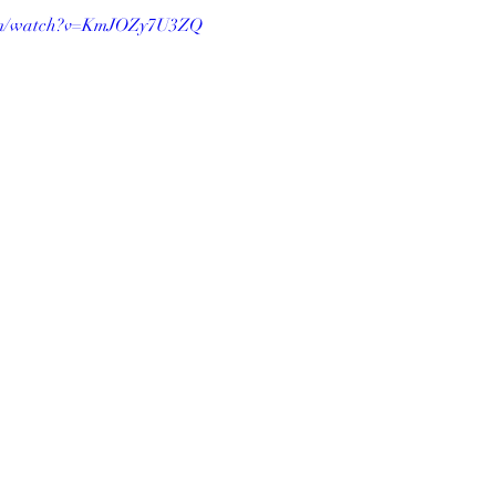
com/watch?v=KmJOZy7U3ZQ