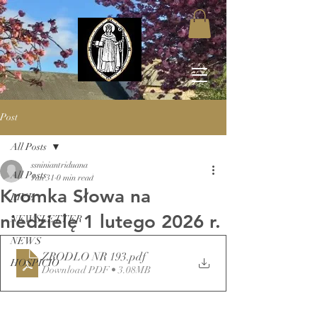
Post
All Posts
ssniniantriduana
All Posts
Jan 31
0 min read
Kromka Słowa na
LIVE
niedzielę 1 lutego 2026 r.
NEWSLETTER
NEWS
ZRODLO NR 193
.pdf
HOSPICIO
Download PDF • 3.08MB