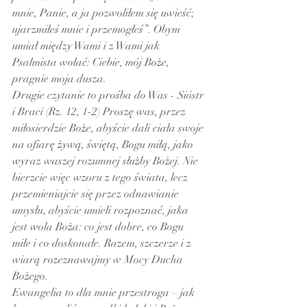
mnie, Panie, a ja pozwoliłem się uwieść; 
ujarzmiłeś mnie i przemogłeś”. Obym 
umiał między Wami i z Wami jak 
Psalmista wołać: Ciebie, mój Boże, 
pragnie moja dusza.
Drugie czytanie to prośba do Was - Sióstr 
i Braci (Rz. 12, 1-2) Proszę was, przez 
miłosierdzie Boże, abyście dali ciała swoje 
na ofiarę żywą, świętą, Bogu miłą, jako 
wyraz waszej rozumnej służby Bożej. Nie 
bierzcie więc wzoru z tego świata, lecz 
przemieniajcie się przez odnawianie 
umysłu, abyście umieli rozpoznać, jaka 
jest wola Boża: co jest dobre, co Bogu 
miłe i co doskonałe. Razem, szczerze i z 
wiarą rozeznawajmy w Mocy Ducha 
Bożego.
Ewangelia to dla mnie przestroga – jak 