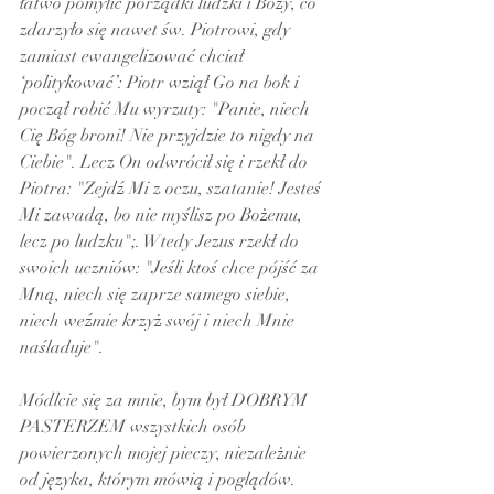
łatwo pomylić porządki ludzki i Boży, co 
zdarzyło się nawet św. Piotrowi, gdy 
zamiast ewangelizować chciał 
‘politykować’: Piotr wziął Go na bok i 
począł robić Mu wyrzuty: "Panie, niech 
Cię Bóg broni! Nie przyjdzie to nigdy na 
Ciebie". Lecz On odwrócił się i rzekł do 
Piotra: "Zejdź Mi z oczu, szatanie! Jesteś 
Mi zawadą, bo nie myślisz po Bożemu, 
lecz po ludzku";. Wtedy Jezus rzekł do 
swoich uczniów: "Jeśli ktoś chce pójść za 
Mną, niech się zaprze samego siebie, 
niech weźmie krzyż swój i niech Mnie 
naśladuje". 
Módlcie się za mnie, bym był DOBRYM 
PASTERZEM wszystkich osób 
powierzonych mojej pieczy, niezależnie 
od języka, którym mówią i poglądów. 