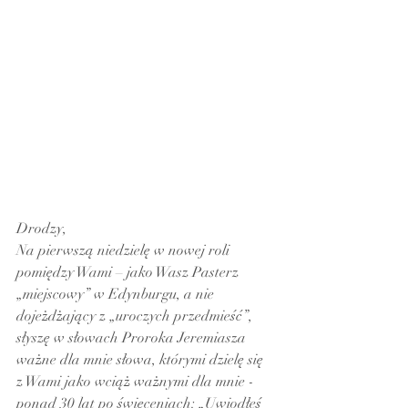
Drodzy, 
Na pierwszą niedzielę w nowej roli 
pomiędzy Wami – jako Wasz Pasterz 
„miejscowy” w Edynburgu, a nie 
dojeżdżający z „uroczych przedmieść”, 
słyszę w słowach Proroka Jeremiasza 
ważne dla mnie słowa, którymi dzielę się 
z Wami jako wciąż ważnymi dla mnie - 
ponad 30 lat po święceniach: „Uwiodłeś 