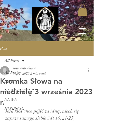
Post
All Posts
ssniniantriduana
All Posts
Sep 2, 2023
2 min read
Kromka Słowa na
LIVE
niedzielę 3 września 2023
NEWSLETTER
NEWS
r.
HOSPICIO
Jeśli ktoś chce pójść za Mną, niech się 
zaprze samego siebie (Mt 16, 21-27)