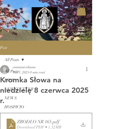
Post
All Posts
ssniniantriduana
All Posts
Jun 7, 2025
0 min read
Kromka Słowa na
LIVE
niedzielę 8 czerwca 2025
NEWSLETTER
NEWS
r.
HOSPICIO
ZRODLO NR 165
.pdf
Download PDF • 1.52MB