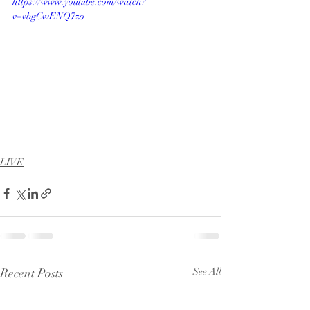
https://www.youtube.com/watch?
v=vbgCwENQ7zo
LIVE
Recent Posts
See All