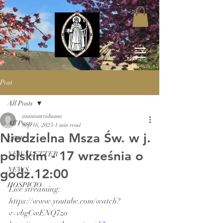
Post
All Posts
ssniniantriduana
All Posts
Sep 16, 2023
1 min read
Niedzielna Msza Św. w j.
LIVE
polskim - 17 września o
NEWSLETTER
NEWS
godz.12:00
HOSPICIO
Live streaming: 
https://www.youtube.com/watch?
v=vbgCwENQ7zo