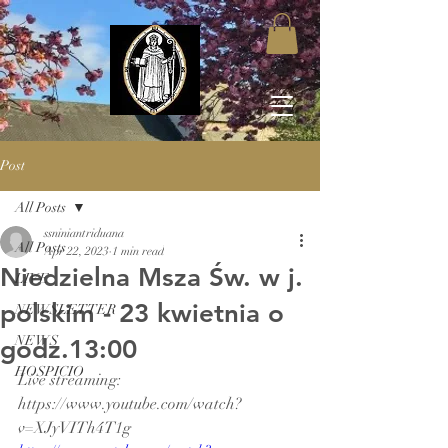
Post
All Posts
ssniniantriduana
All Posts
Apr 22, 2023
1 min read
Niedzielna Msza Św. w j.
LIVE
polskim - 23 kwietnia o
NEWSLETTER
NEWS
godz.13:00
HOSPICIO
Live streaming: 
https://www.youtube.com/watch?
v=XJyVITh4T1g