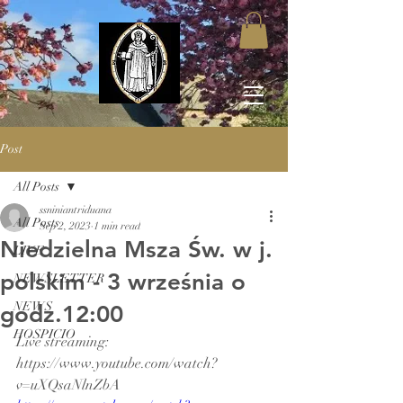
Post
All Posts
ssniniantriduana
All Posts
Sep 2, 2023
1 min read
Niedzielna Msza Św. w j.
LIVE
polskim - 3 września o
NEWSLETTER
NEWS
godz.12:00
HOSPICIO
Live streaming: 
https://www.youtube.com/watch?
v=uXQsaNlnZbA